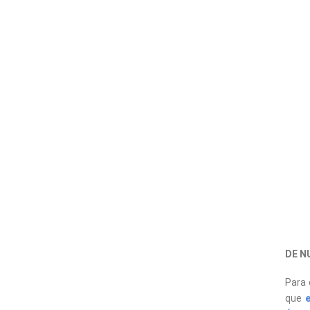
DE N
Para 
que