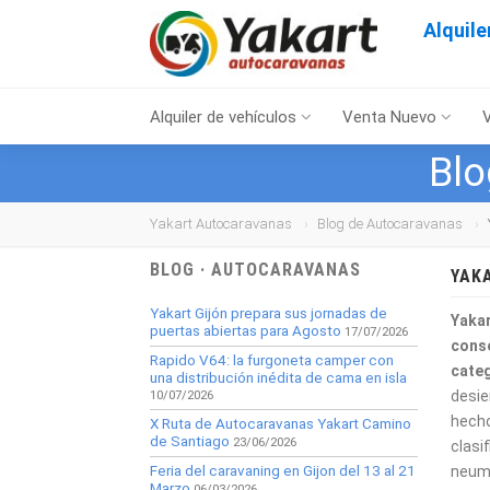
Alquil
Alquiler de vehículos
Venta Nuevo
Blo
Yakart Autocaravanas
Blog de Autocaravanas
BLOG · AUTOCARAVANAS
YAK
Yakart Gijón prepara sus jornadas de
Yaka
puertas abiertas para Agosto
17/07/2026
cons
Rapido V64: la furgoneta camper con
cate
una distribución inédita de cama en isla
desie
10/07/2026
hech
X Ruta de Autocaravanas Yakart Camino
de Santiago
23/06/2026
clasi
Feria del caravaning en Gijon del 13 al 21
neumá
Marzo
06/03/2026