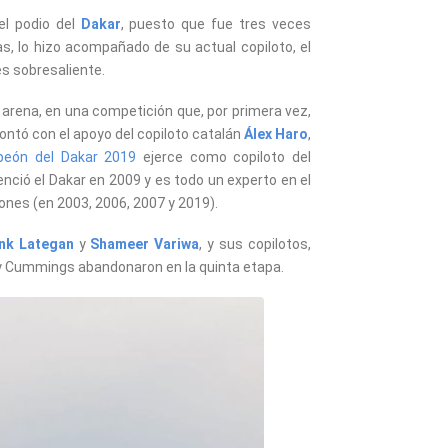
el podio del
Dakar
, puesto que fue tres veces
s, lo hizo acompañado de su actual copiloto, el
es sobresaliente.
y arena, en una competición que, por primera vez,
contó con el apoyo del copiloto catalán
Álex Haro
,
eón del Dakar 2019
ejerce como copiloto del
enció el Dakar en 2009 y es todo un experto en el
nes (en 2003, 2006, 2007 y 2019).
nk Lategan
y
Shameer Variwa
, y sus copilotos,
n y Cummings abandonaron en la quinta etapa.