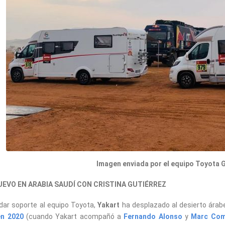
Imagen enviada por el equipo Toyota 
UEVO EN ARABIA SAUDÍ CON CRISTINA GUTIÉRREZ
dar soporte al equipo Toyota,
Yakart
ha desplazado al desierto árab
en 2020
(cuando Yakart acompañó a
Fernando Alonso
y
Marc Co