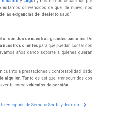
,
Alicante
y
Lugo
) y nos hemos decantado por
e estamos convencidos de que, de nuevo, nos
 de las exigencias del desierto saudí
.
otor son dos de nuestras grandes pasiones
. De
 a nuestros clientes
para que puedan contar con
 llevamos años dando soporte a quienes quieran
n cuanto a prestaciones y confortabilidad, dado
e alquiler
. Tanto es así que, transcurridos dos
 la venta como
vehículos de ocasión
.
 tu escapada de Semana Santa y disfruta...