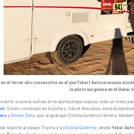
 es el tercer año consecutivo en el que Yakart Autocaravanas acude 
la piloto burgalesa en el Dakar 
stante, la avería sufrida en la quinta etapa supuso todo un revés par
let
. Si bien, continúan en la lucha y, tras el descanso, inicia la sépt
tero
y
Dennis Zenz
, que, al igual que Cristina Gutiérrez Herrero, tambi
dar soporte al equipo Toyota y a
Cristina Gutiérrez
, desde
Yakar Aut