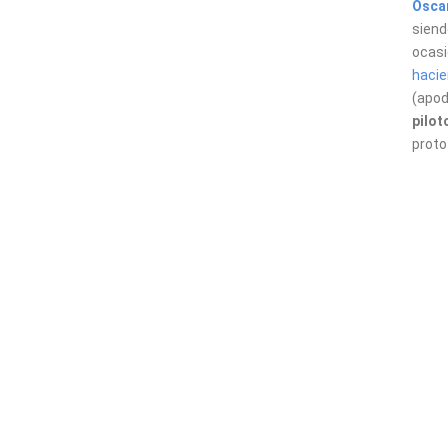
Ósca
siend
ocasi
hacie
(apo
pilot
proto