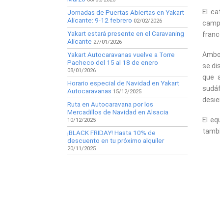
El ca
Jornadas de Puertas Abiertas en Yakart
Alicante: 9-12 febrero
02/02/2026
campe
Yakart estará presente en el Caravaning
fran
Alicante
27/01/2026
Ambos
Yakart Autocaravanas vuelve a Torre
Pacheco del 15 al 18 de enero
se di
08/01/2026
que 
Horario especial de Navidad en Yakart
sudá
Autocaravanas
15/12/2025
desie
Ruta en Autocaravana por los
Mercadillos de Navidad en Alsacia
El eq
10/12/2025
tambi
¡BLACK FRIDAY! Hasta 10% de
descuento en tu próximo alquiler
20/11/2025