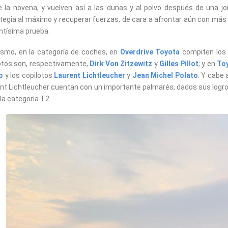
 la novena; y vuelven así a las dunas y al polvo después de una j
tegia al máximo y recuperar fuerzas, de cara a afrontar aún con más 
ntísima prueba.
smo, en la categoría de coches, en
Overdrive Toyota
compiten los 
otos son, respectivamente,
Dirk Von Zitzewitz
y
Gilles Pillot
; y en
To
o
y los copilotos
Laurent Lichtleucher
y
Jean Michel Polato
. Y cabe 
nt Lichtleucher cuentan con un importante palmarés, dados sus logros
 la categoría T2.