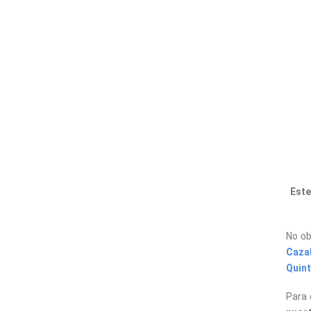
Este
No ob
Caza
Quin
Para 