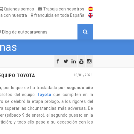
Quienes somos
Trabaja
con nosotros
ta
con nuestra
franquicia
en toda España
Blog de autocaravanas
anas
EQUIPO TOYOTA
10/01/2021
o
, por lo que se ha trasladado
por segundo año
pilotos del equipo
Toyota
que compiten en la
 se celebró la etapa prólogo, a los rigores del
ara superar las circunstancias más adversas. De
r (sábado 9 de enero), el segundo puesto en la
tición; y todo ello pese a su decepción con los