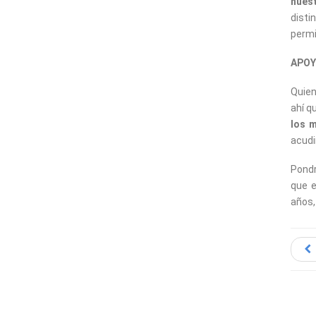
nuest
disti
permi
APOY
Quien
ahí q
los 
acudi
Pondr
que 
años,