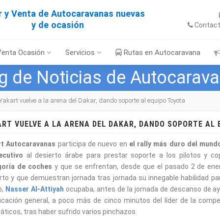
er y Venta de Autocaravanas nuevas
y de ocasión
Contac
Venta Ocasión
Servicios
Rutas en Autocaravana
g de Noticias de Autocarav
Yakart vuelve a la arena del Dakar, dando soporte al equipo Toyota
ART VUELVE A LA ARENA DEL DAKAR, DANDO SOPORTE AL 
rt Autocaravanas
participa de nuevo en
el rally más duro del mund
ecutivo
al desierto árabe para prestar soporte a los pilotos y co
goría de coches
y que se enfrentan, desde que el pasado 2 de enero
rto y que demuestran jornada tras jornada su innegable habilidad p
o,
Nasser Al-Attiyah
ocupaba, antes de la jornada de descanso de aye
ficación general, a poco más de cinco minutos del líder de la compe
ticos, tras haber sufrido varios pinchazos.