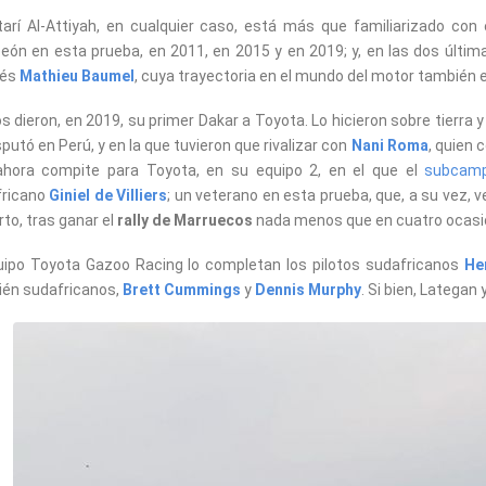
tarí Al-Attiyah, en cualquier caso, está más que familiarizado con 
ón en esta prueba, en 2011, en 2015 y en 2019; y, en las dos última
cés
Mathieu Baumel
, cuya trayectoria en el mundo del motor también 
 dieron, en 2019, su primer Dakar a Toyota. Lo hicieron sobre tierra 
sputó en Perú, y en la que tuvieron que rivalizar con
Nani Roma
, quien 
ahora compite para Toyota, en su equipo 2, en el que el
subcamp
fricano
Giniel de Villiers
; un veterano en esta prueba, que, a su vez, v
rto, tras ganar el
rally de Marruecos
nada menos que en cuatro ocasio
uipo Toyota Gazoo Racing lo completan los pilotos sudafricanos
He
én sudafricanos,
Brett Cummings
y
Dennis Murphy
. Si bien, Latega