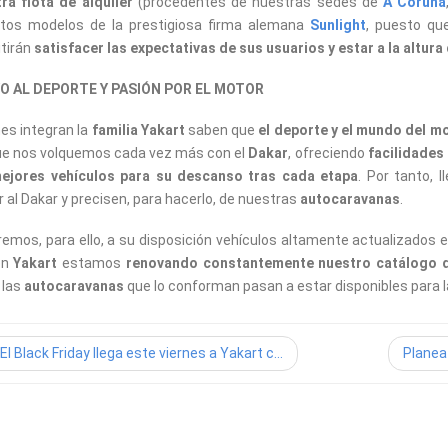
ra flota de alquiler
(procedentes de nuestras sedes de
A Coruña
ntos modelos de la prestigiosa firma alemana
Sunlight
, puesto qu
tirán
satisfacer las expectativas de sus usuarios y estar a la altura
O AL DEPORTE Y PASIÓN POR EL MOTOR
es integran la
familia Yakart
saben que
el deporte y el mundo del m
ue nos volquemos cada vez más con el
Dakar
, ofreciendo
facilidades
mejores vehículos para su descanso tras cada etapa
. Por tanto,
r al Dakar y precisen, para hacerlo, de nuestras
autocaravanas
.
emos, para ello, a su disposición vehículos altamente actualizados e
en
Yakart
estamos
renovando constantemente nuestro catálogo d
 las
autocaravanas
que lo conforman pasan a estar disponibles para
El Black Friday llega este viernes a Yakart c...
Planea