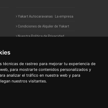
Yakart Autocaravanas · La empresa
Condiciones de Alquiler de Yakart
Nuestra Política de Privacidad
Empleo - Trabaja con nosotros
kies
Acceso - Intranet de Franquiciados
 técnicas de rastreo para mejorar tu experiencia de
 web, para mostrarte contenidos personalizados y
ra analizar el tráfico en nuestra web y para
egan nuestros visitantes.
 Autocaravanas