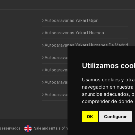
Autocaravanas Yakart Gijón
Autocaravanas Yakart Huesca
Autocaravanas Yakart Humanes De Madrid
Autocaravanas Yakart Jaén
Utilizamos coo
Autocaravanas Yakart Lugo
Usamos cookies y otras
Autocaravanas Yakart Valencia
navegación en nuestra
anuncios adecuados, pa
Autocaravanas Yakart Vitoria
comprender de donde ll
OK
Configurar
s reservados
Sale and rentals of motorhomes
Alquiler y Venta de