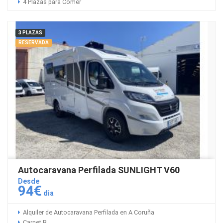
4 Plazas para Comer
3 PLAZAS
RESERVADA
Autocaravana Perfilada SUNLIGHT V60
Desde
94€
dia
Alquiler de Autocaravana Perfilada en A Coruña
Carnet B