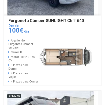
Furgoneta Cámper SUNLIGHT Cliff 640
Desde
100€
dia
Alquiler de
Furgoneta Cámper
en Jaén
Carnet B
Motor Fiat 2.2 140
CV
3 Plazas para
Dormir
4 Plazas para
Viajar
4 Plazas para Comer
3 PLAZAS