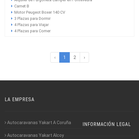
Carnet B
Motor Peugeot Boxer 140 CV
3 Plazas para Dormir
4 Plazas para Viajar
4 Plazas para Comer
‹
1
2
›
LA EMPRESA
Autocaravanas Yakart A Coruña
INFORMACIÓN LEGAL
Autocaravanas Yakart Alcoy