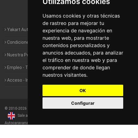
Utilizamos cookies
Autocaravanas Yakart Valencia
Usamos cookies y otras técnicas
Autocaravanas Yakart Vitoria
de rastreo para mejorar tu
Yakart Autocaravanas · La empresa
experiencia de navegación en
nuestra web, para mostrarte
Condiciones de Alquiler de Yakart
contenidos personalizados y
anuncios adecuados, para analizar
Nuestra Política de Privacidad
el tráfico en nuestra web y para
comprender de donde llegan
Empleo - Trabaja con nosotros
nuestros visitantes.
Acceso - Intranet de Franquiciados
OK
Configurar
©
2010-2026
Yakart Autocaravanas · Todos los derechos reservados
Sale and rentals of motorhomes
Alquiler y Venta de
Autocaravanas