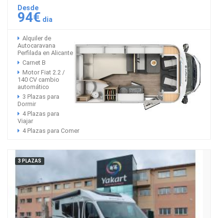
Desde
94€
dia
Alquiler de
Autocaravana
Perfilada en Alicante
Carnet B
Motor Fiat 2.2 /
140 CV cambio
automático
3 Plazas para
Dormir
4 Plazas para
Viajar
4 Plazas para Comer
3 PLAZAS