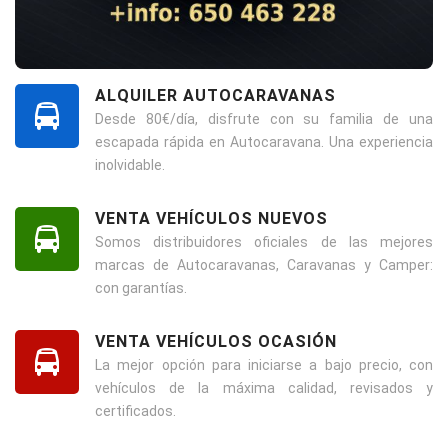
ALQUILER AUTOCARAVANAS
Desde 80€/día, disfrute con su familia de una
escapada rápida en Autocaravana. Una experiencia
inolvidable.
VENTA VEHÍCULOS NUEVOS
Somos distribuidores oficiales de las mejores
marcas de Autocaravanas, Caravanas y Camper:
con garantías.
VENTA VEHÍCULOS OCASIÓN
La mejor opción para iniciarse a bajo precio, con
vehículos de la máxima calidad, revisados y
certificados.