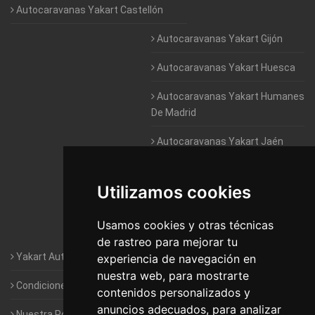
Autocaravanas Yakart Castellón
Autocaravanas Yakart Gijón
Autocaravanas Yakart Huesca
Autocaravanas Yakart Humanes
De Madrid
Autocaravanas Yakart Jaén
Autocaravanas Yakart Lugo
Utilizamos cookies
Autocaravanas Yakart Valencia
Usamos cookies y otras técnicas
Autocaravanas Yakart Vitoria
de rastreo para mejorar tu
Yakart Autocaravanas · La empresa
experiencia de navegación en
nuestra web, para mostrarte
Condiciones de Alquiler de Yakart
contenidos personalizados y
anuncios adecuados, para analizar
Nuestra Política de Privacidad