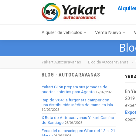
Alquil
Alquiler de vehículos
Venta Nuevo
Blo
Yakart Autocaravanas
Blog de Autocaravanas
BLOG · AUTOCARAVANAS
YAKA
Yakart Gijón prepara sus jornadas de
En
Ya
puertas abiertas para Agosto
17/07/2026
2019 
Rapido V64: la furgoneta camper con
una distribución inédita de cama en isla
exper
10/07/2026
Expo
X Ruta de Autocaravanas Yakart Camino
oport
de Santiago
23/06/2026
Feria del caravaning en Gijon del 13 al 21
Marzo
06/03/2026