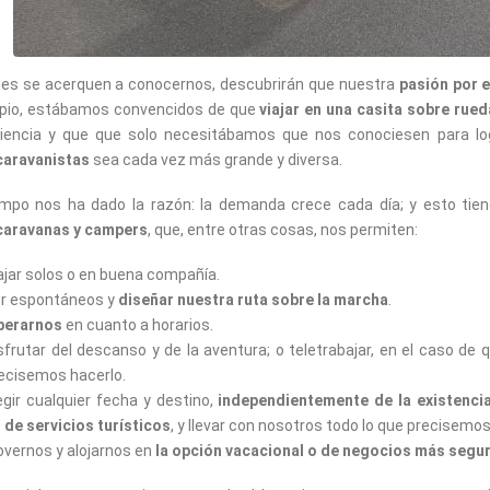
es se acerquen a conocernos, descubrirán que nuestra
pasión por 
ipio, estábamos convencidos de que
viajar en una casita sobre rue
iencia y que que solo necesitábamos que nos conociesen para lo
caravanistas
sea cada vez más grande y diversa.
empo nos ha dado la razón: la demanda crece cada día; y esto tien
caravanas y campers
, que, entre otras cosas, nos permiten:
ajar solos o en buena compañía.
r espontáneos y
diseñar nuestra ruta sobre la marcha
.
berarnos
en cuanto a horarios.
sfrutar del descanso y de la aventura; o teletrabajar, en el caso de 
ecisemos hacerlo.
egir cualquier fecha y destino,
independientemente de la existenci
 de servicios turísticos
, y llevar con nosotros todo lo que precisemos
vernos y alojarnos en
la opción vacacional o de negocios más segu