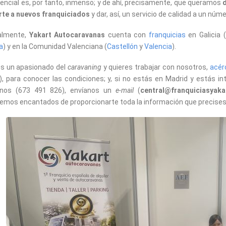
tencial es, por tanto, inmenso; y de ahí, precisamente, que queramos
te a nuevos franquiciados
y dar, así, un servicio de calidad a un nú
almente,
Yakart Autocaravanas
cuenta con
franquicias
en Galicia (
a
) y en la Comunidad Valenciana (
Castellón
y
Valencia
).
es un apasionado del
caravaning
y quieres trabajar con nosotros,
acér
), para conocer las condiciones; y, si no estás en Madrid y estás i
anos (673 491 826), envíanos un
e-mail
(
central@franquiciasyaka
emos encantados de proporcionarte toda la información que precises 