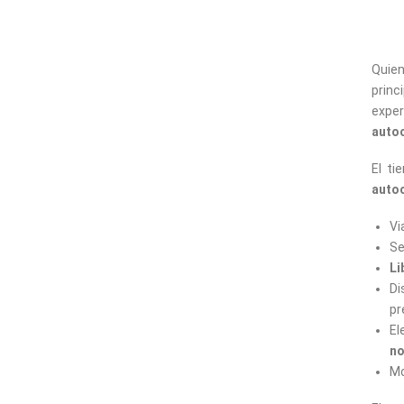
Quien
princ
exper
auto
El ti
auto
Vi
Se
Li
Di
pr
El
no
Mo