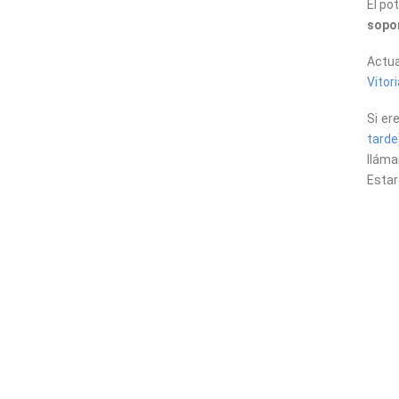
El po
sopor
Actu
Vitori
Si er
tarde
llám
Estar