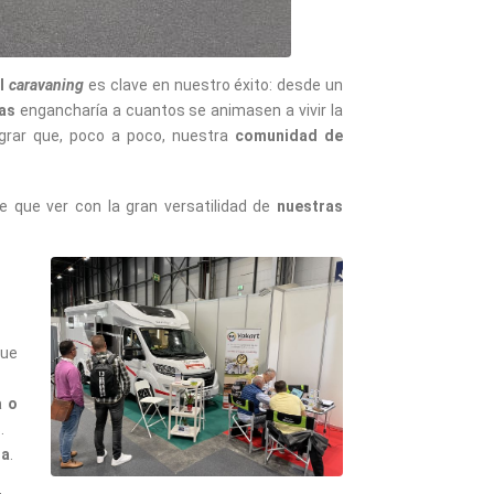
el
caravaning
es clave en nuestro éxito: desde un
das
engancharía a cuantos se animasen a vivir la
grar que, poco a poco, nuestra
comunidad de
e que ver con la gran versatilidad de
nuestras
que
a o
.
ra
.