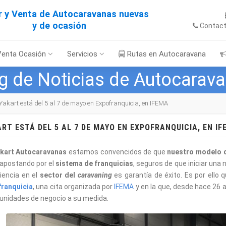
er y Venta de Autocaravanas nuevas
y de ocasión
Contac
Venta Ocasión
Servicios
Rutas en Autocaravana
g de Noticias de Autocarav
Yakart está del 5 al 7 de mayo en Expofranquicia, en IFEMA
RT ESTÁ DEL 5 AL 7 DE MAYO EN EXPOFRANQUICIA, EN IF
kart Autocaravanas
estamos convencidos de que
nuestro modelo 
apostando por el
sistema de franquicias
, seguros de que iniciar una
iencia en el
sector del
caravaning
es garantía de éxito. Es por ello 
franquicia
, una cita organizada por
IFEMA
y en la que, desde hace 26
unidades de negocio a su medida.