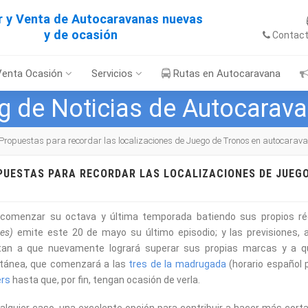
er y Venta de Autocaravanas nuevas
y de ocasión
Contac
Venta Ocasión
Servicios
Rutas en Autocaravana
g de Noticias de Autocarav
Propuestas para recordar las localizaciones de Juego de Tronos en autocarav
PUESTAS PARA RECORDAR LAS LOCALIZACIONES DE JUEG
 comenzar su octava y última temporada batiendo sus propios ré
es)
emite este 20 de mayo su último episodio; y las previsiones, a
tan a que nuevamente logrará superar sus propias marcas y a qu
ltánea, que comenzará a las
tres de la madrugada
(horario español p
ers
hasta que, por fin, tengan ocasión de verla.