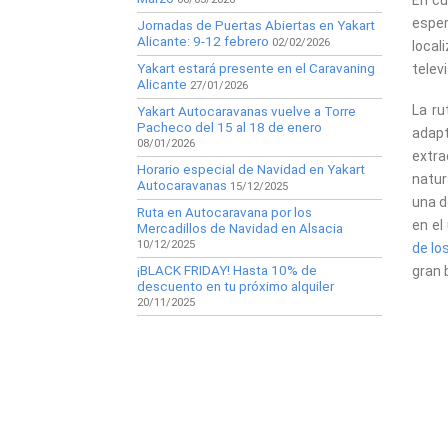
En cu
esper
Jornadas de Puertas Abiertas en Yakart
Alicante: 9-12 febrero
02/02/2026
local
Yakart estará presente en el Caravaning
telev
Alicante
27/01/2026
La r
Yakart Autocaravanas vuelve a Torre
Pacheco del 15 al 18 de enero
adapt
08/01/2026
extra
Horario especial de Navidad en Yakart
natur
Autocaravanas
15/12/2025
una d
Ruta en Autocaravana por los
en el
Mercadillos de Navidad en Alsacia
10/12/2025
de lo
¡BLACK FRIDAY! Hasta 10% de
gran 
descuento en tu próximo alquiler
20/11/2025