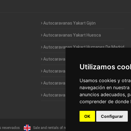
Autocaravanas Yakart Gijón
Autocaravanas Yakart Huesca
Autocaravanas Yakart Humanes De Madrid
Autocaravanas Yakart Jaén
Utilizamos coo
Autocaravanas Yakart Lugo
Usamos cookies y otras
Autocaravanas Yakart Valencia
navegación en nuestra
anuncios adecuados, pa
Autocaravanas Yakart Vitoria
comprender de donde ll
OK
Configurar
s reservados
Sale and rentals of motorhomes
Alquiler y Venta de