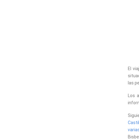
El vi
situa
las p
Los a
infor
Sigui
Casti
varia
Bisbe