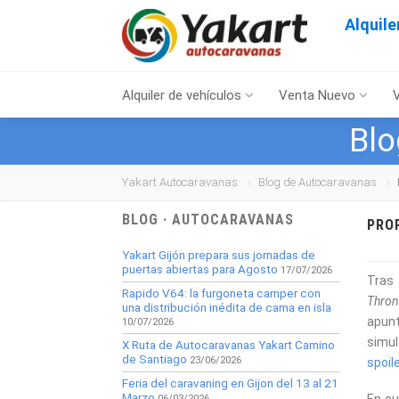
Alquil
Alquiler de vehículos
Venta Nuevo
Blo
Yakart Autocaravanas
Blog de Autocaravanas
BLOG · AUTOCARAVANAS
PRO
Yakart Gijón prepara sus jornadas de
puertas abiertas para Agosto
17/07/2026
Tras
Rapido V64: la furgoneta camper con
Thron
una distribución inédita de cama en isla
apun
10/07/2026
simu
X Ruta de Autocaravanas Yakart Camino
de Santiago
23/06/2026
spoil
Feria del caravaning en Gijon del 13 al 21
Marzo
06/03/2026