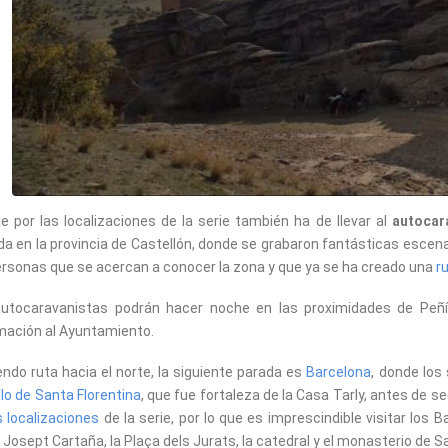
aje por las localizaciones de la serie también ha de llevar al
autocar
da en la provincia de Castellón, donde se grabaron fantásticas escen
ersonas que se acercan a conocer la zona y que ya se ha creado una
r
utocaravanistas podrán hacer noche en las proximidades de Peñís
mación al Ayuntamiento.
endo ruta hacia el norte, la siguiente parada es
Barcelona
, donde los
llo de Santa Florentina
, que fue fortaleza de la Casa Tarly, antes de s
s localizaciones
de la serie, por lo que es imprescindible visitar los B
 Josept Cartaña, la Plaça dels Jurats, la catedral y el monasterio de Sa