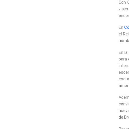
Con C
viaje
encon
En
C
el Re
nombr
En la
para 
inter
escen
esque
amor 
Ademá
convi
nueva
de Dr