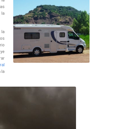
 la
las
 la
 la
ios
rio
uye
rar
ral
 la