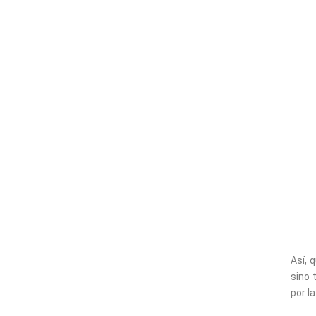
Así, 
sino 
por l