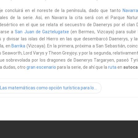
aje concluirá en el noreste de la península, dado que tanto
Navarra
ales de la serie. Así, en Navarra la cita será con el Parque Natu
esértico en el que se relata el secuestro de Daenerys por el clan 
carse a
San Juan de Gaztelugatxe
(en Bermeo, Vizcaya) para subir 
 y divisar las islas del Hierro en las que desembarcó Daenerys, y l
la, en
Barrika
(Vizcaya). En la primera, próxima a San Sebastián, coinci
 Seaworth, Lord Varys y Theon Greyjoy; y por la segunda, relativamen
ue sobrevolada por los dragones de Daenerys Targaryen, paseó Tyrion
 a dudas, otro
gran escenario
para la serie, de ahí que la
ruta
en
autoca
Las matemáticas como opción turística para lo...