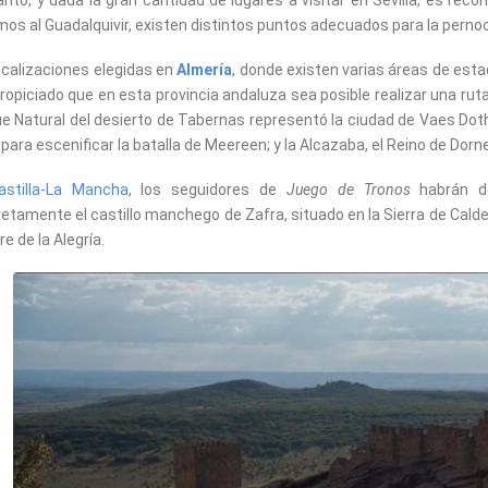
anto, y dada la gran cantidad de lugares a visitar en Sevilla, es rec
mos al Guadalquivir, existen distintos puntos adecuados para la pernoc
ocalizaciones elegidas en
Almería
, donde existen varias áreas de es
ropiciado que en esta provincia andaluza sea posible realizar una ruta p
e Natural del desierto de Tabernas representó la ciudad de Vaes Doth
ó para escenificar la batalla de Meereen; y la Alcazaba, el Reino de Dorne
astilla-La Mancha
, los seguidores de
Juego de Tronos
habrán de
etamente el castillo manchego de Zafra, situado en la Sierra de Calde
re de la Alegría.