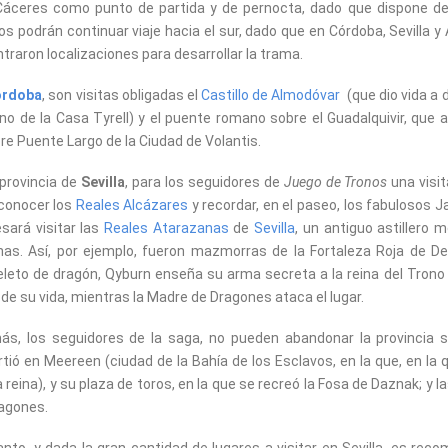
áceres como punto de partida y de pernocta, dado que dispone de
ros podrán continuar viaje hacia el sur, dado que en Córdoba, Sevilla y 
traron localizaciones para desarrollar la trama.
órdoba
, son visitas obligadas el
Castillo de Almodóvar
(que dio vida a 
ino de la Casa Tyrell) y el puente romano sobre el Guadalquivir, que a
e Puente Largo de la Ciudad de Volantis.
 provincia de
Sevilla
, para los seguidores de
Juego de Tronos
una visit
conocer los
Reales Alcázares
y recordar, en el paseo, los fabulosos J
esará visitar las
Reales Atarazanas
de
Sevilla
, un antiguo astillero 
as. Así, por ejemplo, fueron mazmorras de la Fortaleza Roja de De
leto de dragón, Qyburn enseña su arma secreta a la reina del Trono 
de su vida, mientras la Madre de Dragones ataca el lugar.
s, los seguidores de la saga, no pueden abandonar la provincia 
rtió en Meereen (ciudad de la Bahía de los Esclavos, en la que, en l
 reina), y su plaza de toros, en la que se recreó la Fosa de Daznak; y l
agones.