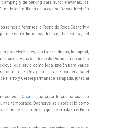
 camping y de parking para autocaravanas, los
Almería los artífices de
Juego de Tronos
también
dos reinos diferentes: el Reino de Roca Casterly y
parece en distintos capítulos de la serie bajo el
a imprescindible es, sin lugar a dudas, la capital,
ardines del Agua del Reino de Dorne. También les
medieval que sirvió como localización para varias
sembarco del Rey y en ellas, se conservaba el
de Hierro y Cersei permanece atrapada, junto al
sin conocer
Osuna
, que durante quince días se
a quinta temporada, Daenerys se estableció como
as ruinas de
Itálica
, en las que se emplaza el Foso