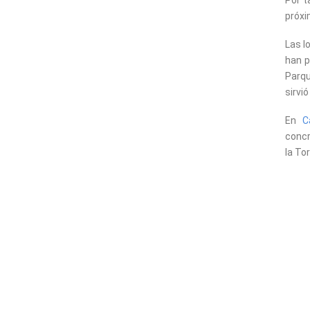
Por t
próxi
Las l
han p
Parqu
sirvi
En
C
concr
la Tor