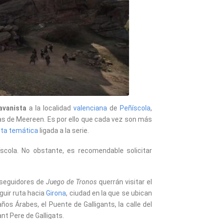
avanista
a la localidad
valenciana
de
Peñíscola
,
as de Meereen. Es por ello que cada vez son más
uta temática
ligada a la serie.
cola. No obstante, es recomendable solicitar
 seguidores de
Juego de Tronos
querrán visitar el
eguir ruta hacia
Girona
, ciudad en la que se ubican
años Árabes, el Puente de Galligants, la calle del
nt Pere de Galligats.