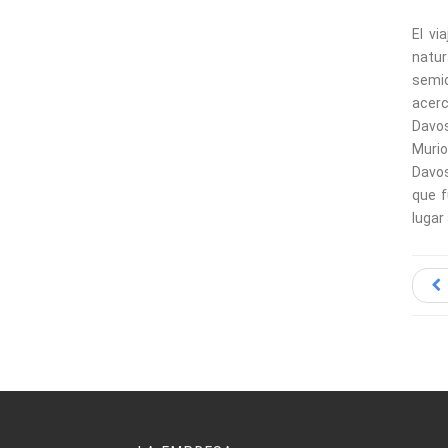
El vi
natur
semid
acer
Davos
Murio
Davos
que f
lugar