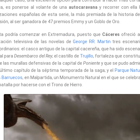
alquier caso, una excelente opción para contribuir a hacer más corta
a, es ponerse al volante de una
autocaravana
y recorrer con ella 
izaciones españolas de esta serie, la más premiada de la historia de
isión, al ser ganadora de 47 premios Emmy y un Goblo de Oro.
uta podría comenzar en Extremadura, puesto que
Cáceres
ofreció a
ación televisiva de las novelas de
George RR. Martin
tres escenar
ordinarios: el casco antiguo de la capital cacereña, que ha sido escena
al para
Desembarco del Rey
; el castillo de
Trujillo
, fortaleza que constit
e las murallas defensivas de la capital de
Poniente
y que se pudo admi
 último capítulo de la séptima temporada de la saga; y el
Parque Natu
s Barruecos
, en Malpartida, un Monumento Natural en el que se celebra
batalla por hacerse con el Trono de Hierro.