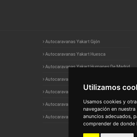
Autocaravanas Yakart Gijón
Autocaravanas Yakart Huesca
Autocaravanas Yakart Humanes De Madrid
Autocaravanas Yakart Jaén
Utilizamos coo
Autocaravanas Yakart Lugo
Usamos cookies y otras
Autocaravanas Yakart Valencia
navegación en nuestra
anuncios adecuados, pa
Autocaravanas Yakart Vitoria
comprender de donde ll