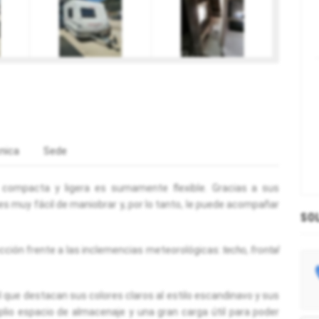
nica
Sede
 compacta y ligera es sumamente flexible. Gracias a sus
es muy fácil de maniobrar y, por lo tanto, le puede acompañar
SO
cción frente a las inclemencias meteorológicas:
techo, frontal
el que destacan sus colores claros al estilo escandinavo y sus
plio espacio de almacenaje y una gran carga útil para poder