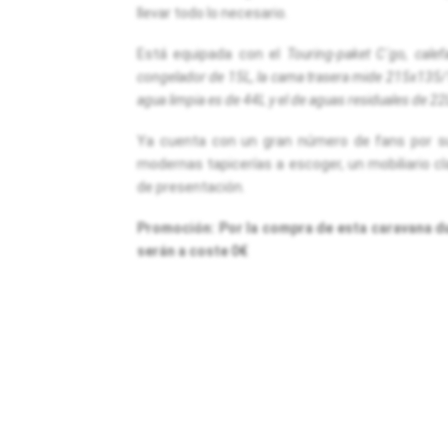
llevar todo lo necesario.
Está equipada con el
Touring-paket C´go, cale
congelador de 15L, la cama trasera mide 215x135/1
agua limpia es de 44L y el de aguas residuales de 22
Ya cuenta con un gran número de fans por su
modernas tapicerías a escoger, un mobiliario 
de presentación.
Promoción: Por la compra de esta caravana d
serán a coste 0€