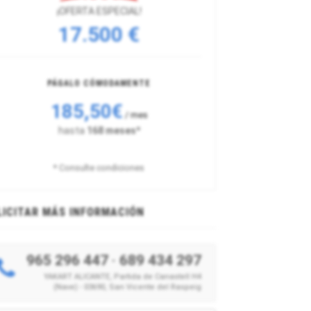
¡OFERTA ESPECIAL!
17.500 €
PÁGALO CÓMODAMENTE
185,50€
/ mes
hasta
168 meses*
* Consulte condiciones
LICITAR MÁS INFORMACIÓN
965 296 447
·
689 434 297
YAKART ALICANTE, Partida de Canastell H4
(Nave) - 03690, San Vicente del Raspeig