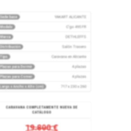
YAKART ALICANTE
Sede base
C'go 495 FR
Modelo
DETHLEFFS
Marca
Salón Trasero
Distribución
Caravana en Alicante
Tipo
4 plazas
Plazas para Dormir
4 plazas
Plazas para Comer
717 x 230 x 260
Largo x Ancho x Alto (cm)
CARAVANA COMPLETAMENTE NUEVA DE
CATÁLOGO
19.800 €