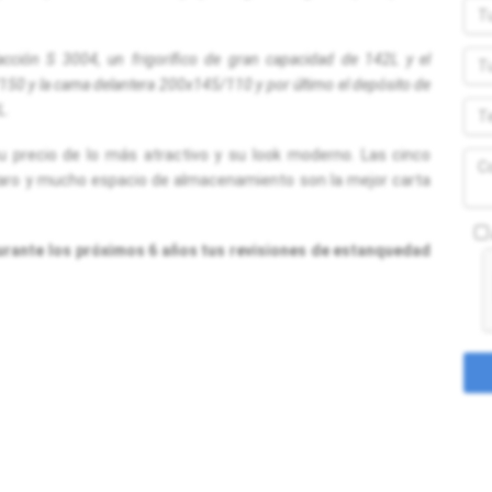
facción S 3004, un frigorífico de gran capacidad de 142L y el
50 y la cama delantera 200x145/110 y por último el depósito de
L.
 precio de lo más atractivo y su look moderno. Las cinco
claro y mucho espacio de almacenamiento son la mejor carta
urante los próximos 6 años tus revisiones de estanquedad