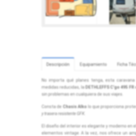
Descripción
Equipamiento
Ficha Téc
No importa qué planes tenga, esta caravana
medidas reducidas, la
DETHLEFFS C’go 495 FR
sin problemas en cualquiera de sus viajes.
Consta de
Chasis Alko
lo que proporciona prote
y trasera resistente GFK.
El diseño del interior es elegante y moderno en 
elementos vintage. A la vez, nos ofrece un am