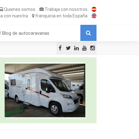
Quienes somos
Trabaja
con nosotros
ta
con nuestra
franquicia
en toda España
Blog de autocaravanas
9