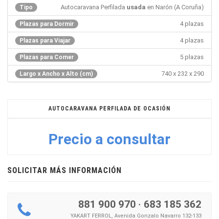
Autocaravana Perfilada
usada
en Narón (A Coruña)
Tipo
4 plazas
Plazas para Dormir
4 plazas
Plazas para Viajar
5 plazas
Plazas para Comer
740 x 232 x 290
Largo x Ancho x Alto (cm)
AUTOCARAVANA PERFILADA DE OCASIÓN
Precio a consultar
SOLICITAR MÁS INFORMACIÓN
881 900 970
·
683 185 362
YAKART FERROL, Avenida Gonzalo Navarro 132-133