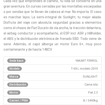
Cada vez que emprendes el camino, tu vida se convierte en una
gran aventura. En curvas cerradas por las montañas escarpadas
o por sendas que te llevan de cabeza al mar. No importa. El caso
es marchar lejos. La semi-integral de Sunlight, tu mejor aliada.
Disfruta del viaje con absoluta seguridad gracias a elementos
como el chasis de Fiat Ducato de vía ancha, la tracción delantera,
el airbag conductor y acompañante, el ESP incl. ASR y Hillholder,
el ABS y la distribución eletrónica de frenado EBD. Todo viene de
serie. Además, el capó alberga un motor Euro 6+, muy poco
contaminante y de hasta 148CV.
YAKART FERROL
Sede base
T-69 L modelo 2019
Modelo
SUNLIGHT
Marca
Cama Isla
Distribución
Fiat 2.3
Motor
B / 3495kg
Carnet / PMA