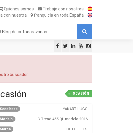
Quienes somos
Trabaja
con nosotros
ta
con nuestra
franquicia
en toda España
Blog de autocaravanas
uestro buscador
casión
OCASIÓN
YAKART LUGO
Sede base
C-Trend 455 QL modelo 2016
Modelo
DETHLEFFS
Marca