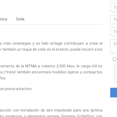
nica
Sede
 lo más veraniegas y un halo vintage contribuyen a crear el
también un toque de color en el exterior, puede recurrir a los
remento de la MTMA a máximo 2.000 kilos, la carga útil es
ma c’trend también encontrará modelos ligeros y compactos
ños.
n precio atractivo.
facción con instalación de aire impulsado para una óptima
lores modernos y elementos vintage Sistema SchlafGut: con