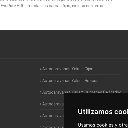
 EvoPore HRC en todas las camas fijas, incluso en literas
Autocaravanas Yakart Gijón
Autocaravanas Yakart Huesca
Autocaravanas Yakart Humanes De Madrid
Autocaravanas Yakart Jaén
Utilizamos coo
Autocaravanas Yakart Lugo
Usamos cookies y otras
Autocaravanas Yakart Valencia