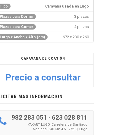
Caravana
usada
en Lugo
Tipo
3 plazas
Plazas para Dormir
4 plazas
Plazas para Comer
672 x 230 x 260
Largo x Ancho x Alto (cm)
CARAVANA DE OCASIÓN
Precio a consultar
LICITAR MÁS INFORMACIÓN
982 283 051
·
623 028 811
YAKART LUGO, Carretera de Santiago
Nacional 540 Km 4.5 - 27210, Lugo