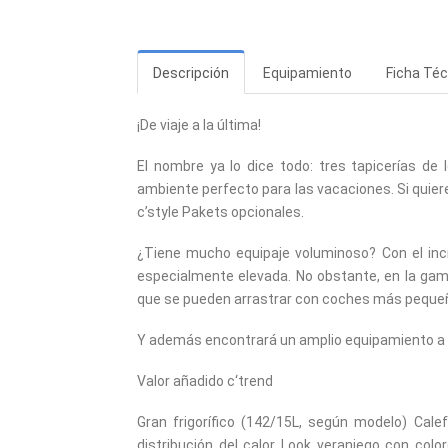
Descripción
Equipamiento
Ficha Téc
¡De viaje a la última!
El nombre ya lo dice todo: tres tapicerías de
ambiente perfecto para las vacaciones. Si quiere 
c’style Pakets opcionales.
¿Tiene mucho equipaje voluminoso? Con el inc
especialmente elevada. No obstante, en la ga
que se pueden arrastrar con coches más peque
Y además encontrará un amplio equipamiento a u
Valor añadido c‘trend
Gran frigorífico (142/15L, según modelo) Cale
distribución del calor Look veraniego con co