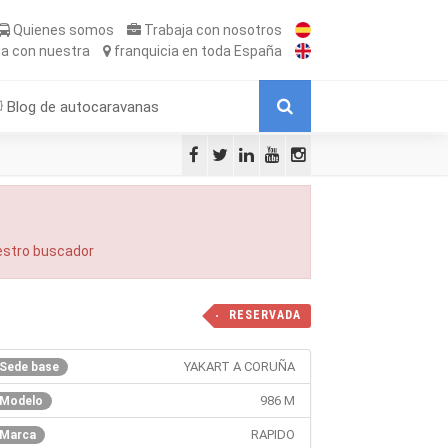
Quienes somos
Trabaja
con nosotros
ta
con nuestra
franquicia
en toda España
Blog de autocaravanas
uestro buscador
RESERVADA
YAKART A CORUÑA
Sede base
986 M
Modelo
RAPIDO
Marca