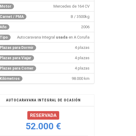
Mercedes de 164 CV
Motor
B / 3500kg
Carnet / PMA
2006
Año
Autocaravana Integral
usada
en A Coruña
Tipo
4 plazas
Plazas para Dormir
4 plazas
Plazas para Viajar
4 plazas
Plazas para Comer
98.000 km
Kilómetros
AUTOCARAVANA INTEGRAL DE OCASIÓN
RESERVADA
52.000 €