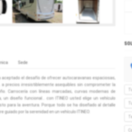
SO
nica
Sede
ha aceptado el desafío de ofrecer autocaravanas espaciosas,
. a precios irresistiblemente asequibles sin comprometer la
iseño. Carrocería con líneas marcadas, curvas modernas de
 un diseño funcional... con ITINEO usted elige un vehículo
sto para la aventura. Porque todo se ha diseñado al detalle
re guiado por la serenidad en un vehículo ITINEO.