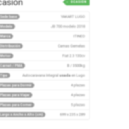
casión
OCASIÓN
YAKART LUGO
Sede base
JB 700 modelo 2018
Modelo
ITINEO
Marca
Camas Gemelas
Distribución
Fiat 2.3 130cv
Motor
B / 3500kg
Carnet / PMA
Autocaravana Integral
usada
en Lugo
Tipo
4 plazas
Plazas para Dormir
4 plazas
Plazas para Viajar
5 plazas
Plazas para Comer
699 x 235 x 289
Largo x Ancho x Alto (cm)