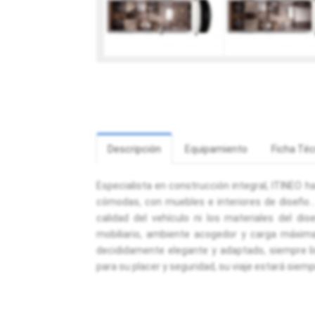
Descripción
Equipamiento
Ficha Téc
Especialista en construcción integral, ITINEO 
cómodas, con muebles e interiores de diseño..
calidad del vehículo ni los materiales del d
mobiliario, ambiente acogedor y carga máxima,
decididamente elegante y adaptado, siempre li
para su placer y seguridad, su viaje estará siemp