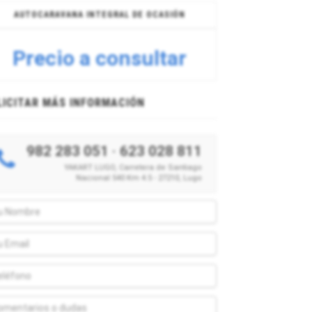
AUTOCARAVANA INTEGRAL DE OCASIÓN
Precio a consultar
LICITAR MÁS INFORMACIÓN
982 283 051
·
623 028 811
YAKART LUGO, Carretera de Santiago
Nacional 540 Km 4.5 - 27210, Lugo