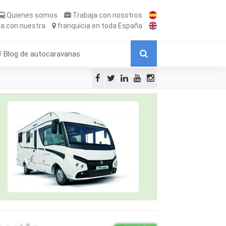
Quienes somos
Trabaja
con nosotros
ta
con nuestra
franquicia
en toda España
Blog de autocaravanas