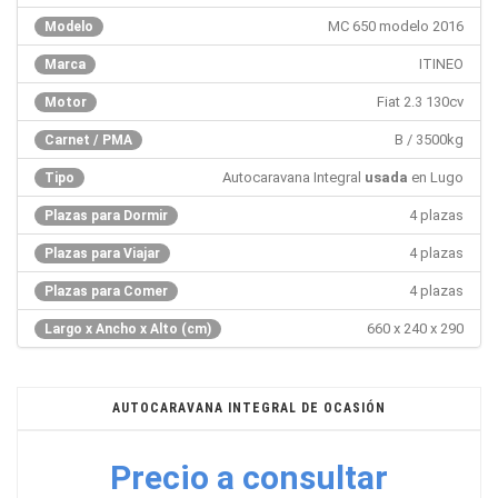
MC 650 modelo 2016
Modelo
ITINEO
Marca
Fiat 2.3 130cv
Motor
B / 3500kg
Carnet / PMA
Autocaravana Integral
usada
en Lugo
Tipo
4 plazas
Plazas para Dormir
4 plazas
Plazas para Viajar
4 plazas
Plazas para Comer
660 x 240 x 290
Largo x Ancho x Alto (cm)
AUTOCARAVANA INTEGRAL DE OCASIÓN
Precio a consultar