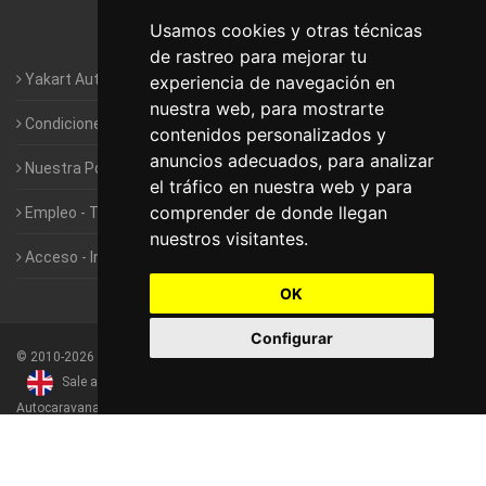
Usamos cookies y otras técnicas
Autocaravanas Yakart Vitoria
de rastreo para mejorar tu
Yakart Autocaravanas · La empresa
experiencia de navegación en
nuestra web, para mostrarte
Condiciones de Alquiler de Yakart
contenidos personalizados y
anuncios adecuados, para analizar
Nuestra Política de Privacidad
el tráfico en nuestra web y para
comprender de donde llegan
Empleo - Trabaja con nosotros
nuestros visitantes.
Acceso - Intranet de Franquiciados
OK
Configurar
©
2010-2026
Yakart Autocaravanas · Todos los derechos reservados
Sale and rentals of motorhomes
Alquiler y Venta de
Autocaravanas