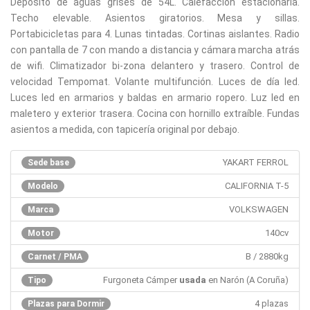
Depósito de aguas grises de 54L. Calefacción estacionaria.
Techo elevable. Asientos giratorios. Mesa y sillas.
Portabicicletas para 4. Lunas tintadas. Cortinas aislantes. Radio
con pantalla de 7 con mando a distancia y cámara marcha atrás
de wifi. Climatizador bi-zona delantero y trasero. Control de
velocidad Tempomat. Volante multifunción. Luces de día led.
Luces led en armarios y baldas en armario ropero. Luz led en
maletero y exterior trasera. Cocina con hornillo extraíble. Fundas
asientos a medida, con tapicería original por debajo.
YAKART FERROL
Sede base
CALIFORNIA T-5
Modelo
VOLKSWAGEN
Marca
140cv
Motor
B / 2880kg
Carnet / PMA
Furgoneta Cámper
usada
en Narón (A Coruña)
Tipo
4 plazas
Plazas para Dormir