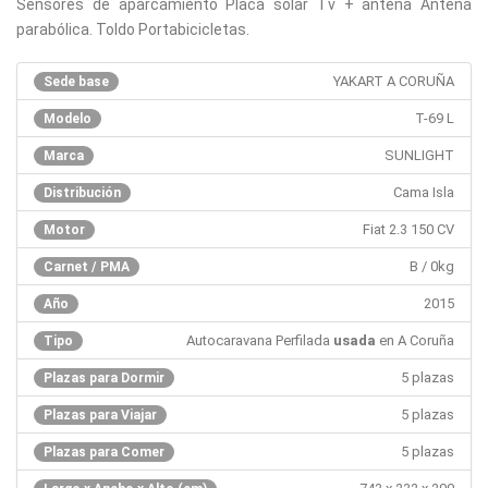
Sensores de aparcamiento Placa solar Tv + antena Antena
parabólica. Toldo Portabicicletas.
YAKART A CORUÑA
Sede base
T-69 L
Modelo
SUNLIGHT
Marca
Cama Isla
Distribución
Fiat 2.3 150 CV
Motor
B / 0kg
Carnet / PMA
2015
Año
Autocaravana Perfilada
usada
en A Coruña
Tipo
5 plazas
Plazas para Dormir
5 plazas
Plazas para Viajar
5 plazas
Plazas para Comer