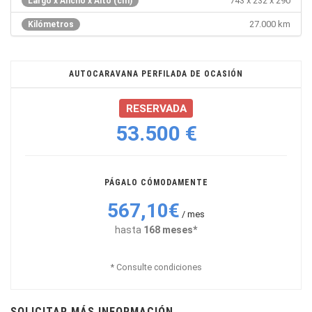
743 x 232 x 290
Largo x Ancho x Alto (cm)
27.000 km
Kilómetros
AUTOCARAVANA PERFILADA DE OCASIÓN
RESERVADA
53.500 €
PÁGALO CÓMODAMENTE
567,10€
/ mes
hasta
168 meses*
* Consulte condiciones
SOLICITAR MÁS INFORMACIÓN