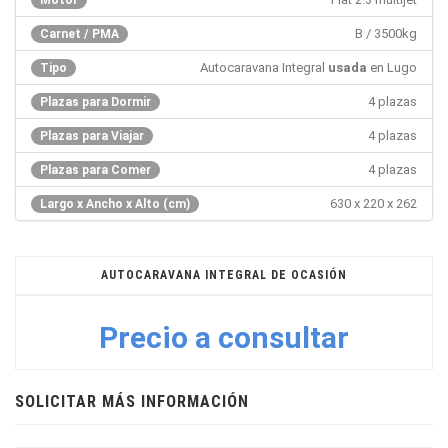
B / 3500kg
Carnet / PMA
Autocaravana Integral
usada
en Lugo
Tipo
4 plazas
Plazas para Dormir
4 plazas
Plazas para Viajar
4 plazas
Plazas para Comer
630 x 220 x 262
Largo x Ancho x Alto (cm)
AUTOCARAVANA INTEGRAL DE OCASIÓN
Precio a consultar
SOLICITAR MÁS INFORMACIÓN