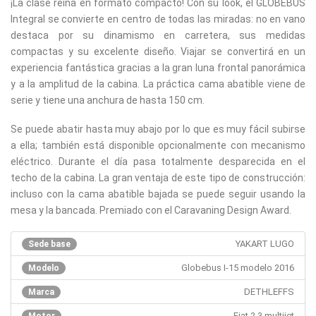
¡La clase reina en formato compacto! Con su look, el GLOBEBUS
Integral se convierte en centro de todas las miradas: no en vano
destaca por su dinamismo en carretera, sus medidas
compactas y su excelente diseño. Viajar se convertirá en un
experiencia fantástica gracias a la gran luna frontal panorámica
y a la amplitud de la cabina. La práctica cama abatible viene de
serie y tiene una anchura de hasta 150 cm.
Se puede abatir hasta muy abajo por lo que es muy fácil subirse
a ella; también está disponible opcionalmente con mecanismo
eléctrico. Durante el día pasa totalmente desparecida en el
techo de la cabina. La gran ventaja de este tipo de construcción:
incluso con la cama abatible bajada se puede seguir usando la
mesa y la bancada. Premiado con el Caravaning Design Award.
YAKART LUGO
Sede base
Globebus I-15 modelo 2016
Modelo
DETHLEFFS
Marca
Fiat 2.3 multijet
Motor