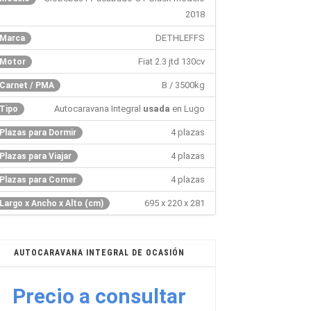
2018
DETHLEFFS
Marca
Fiat 2.3 jtd 130cv
Motor
B / 3500kg
Carnet / PMA
Autocaravana Integral
usada
en Lugo
Tipo
4 plazas
Plazas para Dormir
4 plazas
Plazas para Viajar
4 plazas
Plazas para Comer
695 x 220 x 281
Largo x Ancho x Alto (cm)
AUTOCARAVANA INTEGRAL DE OCASIÓN
Precio a consultar