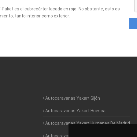
T-Paket es el cubrecárter lacado en rojo. No obstante, esto es
miento, tanto interior como exterior.
Autocaravanas Yakart Gijón
Autocaravanas Yakart Huesca
Autocaravanas Yakart Humanes De Madrid
Autocaravanas Yakart Jaén