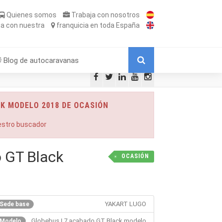
Quienes somos
Trabaja
con nosotros
ta
con nuestra
franquicia
en toda España
Blog de autocaravanas
K MODELO 2018 DE OCASIÓN
uestro buscador
 GT Black
OCASIÓN
YAKART LUGO
Sede base
Globebus I 7 acabado GT Black modelo
Modelo