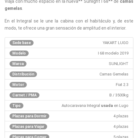
Viaja con mucho espacio en la nueva** Sunlight I 68** de
camas
gemelas
.
En el Integral se le une la cabina con el habitáculo y, de este
modo, te ofrece una gran sensación de amplitud en el interior.
YAKART LUGO
Sede base
I 68 modelo 2019
Modelo
SUNLIGHT
Marca
Camas Gemelas
Distribución
Fiat 2.3
Motor
B / 3500kg
Carnet / PMA
Autocaravana Integral
usada
en Lugo
Tipo
4 plazas
Plazas para Dormir
4 plazas
Plazas para Viajar
5 plazas
Plazas para Comer