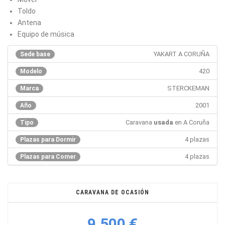
Toldo
Antena
Equipo de música
YAKART A CORUÑA
Sede base
420
Modelo
STERCKEMAN
Marca
2001
Año
Caravana
usada
en A Coruña
Tipo
4 plazas
Plazas para Dormir
4 plazas
Plazas para Comer
CARAVANA DE OCASIÓN
9.500 €