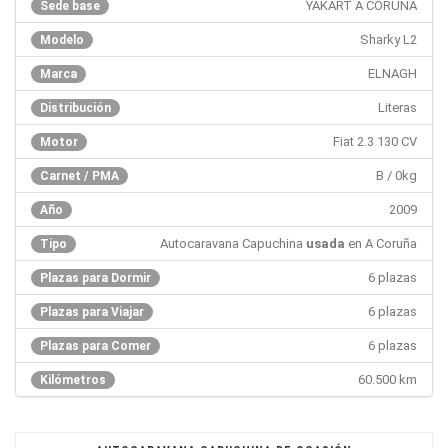
YAKART A CORUÑA
Sede base
Sharky L2
Modelo
ELNAGH
Marca
Literas
Distribución
Fiat 2.3 130 CV
Motor
B / 0kg
Carnet / PMA
2009
Año
Autocaravana Capuchina
usada
en A Coruña
Tipo
6 plazas
Plazas para Dormir
6 plazas
Plazas para Viajar
6 plazas
Plazas para Comer
60.500 km
Kilómetros