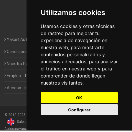
Autocaravanas Yakart Lugo
Utilizamos cookies
Autocaravanas Yakart Valencia
Usamos cookies y otras técnicas
Autocaravanas Yakart Vitoria
de rastreo para mejorar tu
Yakart Autocaravanas · La empresa
experiencia de navegación en
nuestra web, para mostrarte
Condiciones de Alquiler de Yakart
contenidos personalizados y
anuncios adecuados, para analizar
Nuestra Política de Privacidad
el tráfico en nuestra web y para
comprender de donde llegan
Empleo - Trabaja con nosotros
nuestros visitantes.
Acceso - Intranet de Franquiciados
OK
Configurar
©
2010-2026
Yakart Autocaravanas · Todos los derechos reservados
Sale and rentals of motorhomes
Alquiler y Venta de
Autocaravanas