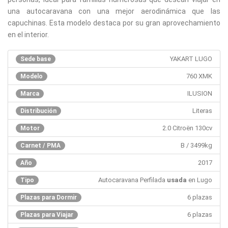
una autocaravana con una mejor aerodinámica que las
capuchinas. Esta modelo destaca por su gran aprovechamiento
en el interior.
YAKART LUGO
Sede base
760 XMK
Modelo
ILUSION
Marca
Literas
Distribución
2.0 Citroën 130cv
Motor
B / 3499kg
Carnet / PMA
2017
Año
Autocaravana Perfilada
usada
en Lugo
Tipo
6 plazas
Plazas para Dormir
6 plazas
Plazas para Viajar