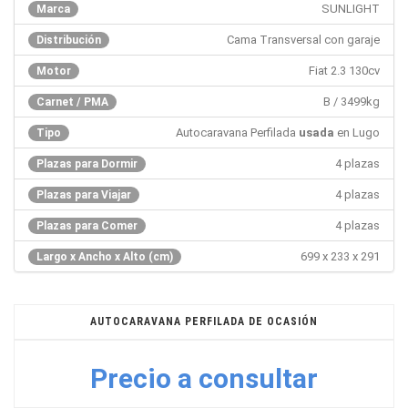
SUNLIGHT
Marca
Cama Transversal con garaje
Distribución
Fiat 2.3 130cv
Motor
B / 3499kg
Carnet / PMA
Autocaravana Perfilada
usada
en Lugo
Tipo
4 plazas
Plazas para Dormir
4 plazas
Plazas para Viajar
4 plazas
Plazas para Comer
699 x 233 x 291
Largo x Ancho x Alto (cm)
AUTOCARAVANA PERFILADA DE OCASIÓN
Precio a consultar