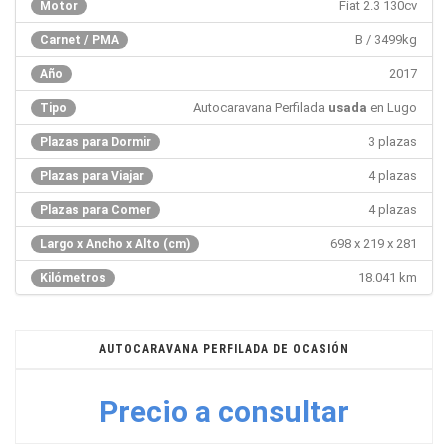
Fiat 2.3 130cv
Motor
B / 3499kg
Carnet / PMA
2017
Año
Autocaravana Perfilada
usada
en Lugo
Tipo
3 plazas
Plazas para Dormir
4 plazas
Plazas para Viajar
4 plazas
Plazas para Comer
698 x 219 x 281
Largo x Ancho x Alto (cm)
18.041 km
Kilómetros
AUTOCARAVANA PERFILADA DE OCASIÓN
Precio a consultar