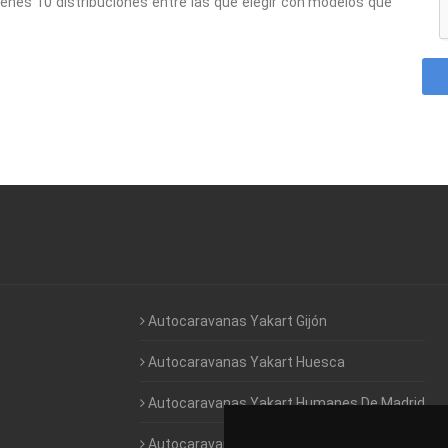
enes 10 distribuciones entre las que elegir con modelos que
Autocaravanas Yakart Gijón
Autocaravanas Yakart Huesca
Autocaravanas Yakart Humanes De Madrid
Autocaravanas Yakart Jaén