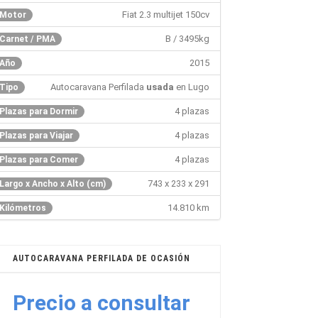
Fiat 2.3 multijet 150cv
Motor
B / 3495kg
Carnet / PMA
2015
Año
Autocaravana Perfilada
usada
en Lugo
Tipo
4 plazas
Plazas para Dormir
4 plazas
Plazas para Viajar
4 plazas
Plazas para Comer
743 x 233 x 291
Largo x Ancho x Alto (cm)
14.810 km
Kilómetros
AUTOCARAVANA PERFILADA DE OCASIÓN
Precio a consultar