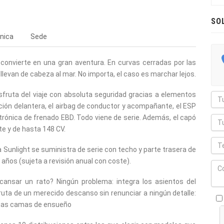
SO
nica
Sede
onvierte en una gran aventura. En curvas cerradas por las
evan de cabeza al mar. No importa, el caso es marchar lejos.
Disfruta del viaje con absoluta seguridad gracias a elementos
cción delantera, el airbag de conductor y acompañante, el ESP
electrónica de frenado EBD. Todo viene de serie. Además, el capó
e y de hasta 148 CV.
 Sunlight se suministra de serie con techo y parte trasera de
años (sujeta a revisión anual con coste).
ansar un rato? Ningún problema: integra los asientos del
ruta de un merecido descanso sin renunciar a ningún detalle:
unas camas de ensueño