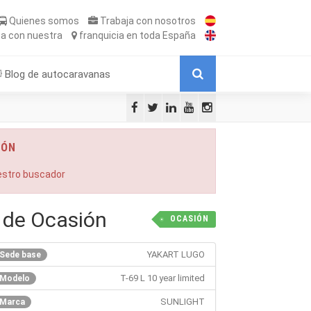
Quienes somos
Trabaja
con nosotros
ta
con nuestra
franquicia
en toda España
Blog de autocaravanas
IÓN
uestro buscador
 de Ocasión
OCASIÓN
YAKART LUGO
Sede base
T-69 L 10 year limited
Modelo
SUNLIGHT
Marca