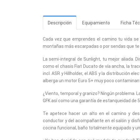
Descripción
Equipamiento
Ficha Téc
Cada vez que emprendes el camino tu vida se c
montañas más escarpadas o por sendas que te ll
La semi-integral de Sunlight, tu mejor aliada. 
como el chasis Fiat Ducato de vía ancha, la tra
incl. ASR y Hillholder, el ABS y la distribución 
alberga un motor Euro 5+ muy poco contaminant
¿Viento, temporal y granizo? Ningún problema. La
GFK así como una garantía de estanqueidad de 5 
Te apetece hacer un alto en el camino y desc
conductor y del acompañante en el salón y disf
cocina funcional, baño totalmente equipado y 