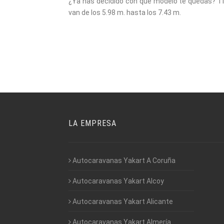
¿Ya has decidido con qué modelo te quedas? Ti
van de los 5.98 m. hasta los 7.43 m.
LA EMPRESA
Autocaravanas Yakart A Coruña
Autocaravanas Yakart Alcoy
Autocaravanas Yakart Alicante
Autocaravanas Yakart Almería