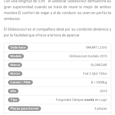
Con una longitud de 5,99 . el Globecar Globescout demuestra su
gran superioridad cuando se trata de reunir lo mejor de ambos
mundos.El confort de viajar y el de conducir se unen en perfecta
simbiosis.
El Globescout es el compañero ideal por su condición dinámica y
por la facilidad que ofrece a la hora de aparcar.
YAKART LUGO
Sede base
Globescout modelo 2015
Modelo
GLOBECAR
Marca
Fiat 2.3jtd 130cv
Motor
B / 3500kg
Carnet / PMA
2015
Año
Furgoneta Cámper
usada
en Lugo
Tipo
3 plazas
Plazas para Dormir