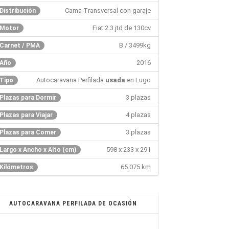
Cama Transversal con garaje
Distribución
Fiat 2.3 jtd de 130cv
Motor
B / 3499kg
Carnet / PMA
2016
Año
Autocaravana Perfilada
usada
en Lugo
Tipo
3 plazas
Plazas para Dormir
4 plazas
Plazas para Viajar
3 plazas
Plazas para Comer
598 x 233 x 291
Largo x Ancho x Alto (cm)
65.075 km
Kilómetros
AUTOCARAVANA PERFILADA DE OCASIÓN