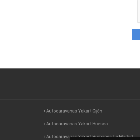
Autocaravanas Yakart Gijón
Autocaravanas Yakart Huesca
Autocaravanas Yakart Humanes De Madrid