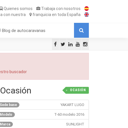
Quienes somos
Trabaja
con nosotros
ta
con nuestra
franquicia
en toda España
Blog de autocaravanas
uestro buscador
 Ocasión
OCASIÓN
YAKART LUGO
Sede base
T-60 modelo 2016
Modelo
SUNLIGHT
Marca