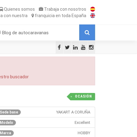
Quienes somos
Trabaja
con nosotros
ta
con nuestra
franquicia
en toda España
Blog de autocaravanas
uestro buscador
OCASIÓN
YAKART A CORUÑA
Sede base
Excellent
Modelo
HOBBY
Marca