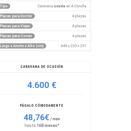
Caravana
usada
en A Coruña
Tipo
4 plazas
Plazas para Dormir
4 plazas
Plazas para Viajar
4 plazas
Plazas para Comer
649 x 220 x 251
Largo x Ancho x Alto (cm)
CARAVANA DE OCASIÓN
4.600 €
PÁGALO CÓMODAMENTE
48,76€
/ mes
hasta
168 meses*