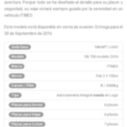
aventura. Porque todo se ha diseñado al detalle para su placer y
seguridad, su viaje estará siempre guiado por la serenidad en un
vehículo ITINEO.
Este modelo está disponible en venta de ocasión. Entrega para el
30 de Septiembre de 2016
YAKART LUGO
Sede base
SB 700 modelo 2016
Modelo
ITINEO
Marca
Fiat 2.3 150cv
Motor
B / 3500kg
Carnet / PMA
Autocaravana Integral
usada
en Lugo
Tipo
6 plazas
Plazas para Dormir
6 plazas
Plazas para Viajar
7 plazas
Plazas para Comer