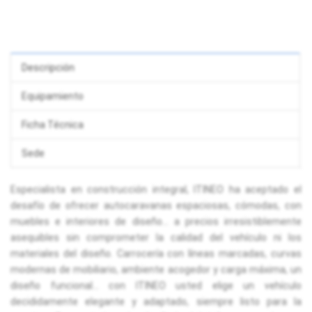
Descripción
Equipamiento
Ficha Técnica
Sede
Especialista en construcción integral, ITINEO ha aceptado el
desafío de ofrecer autocaravanas espaciosas, cómodas, con
muebles e interiores de diseño... a precios irresistiblemente
asequibles sin comprometer la calidad del vehículo ni los
materiales del diseño. Carrocería con líneas marcadas, curvas
modernas de mobiliario, ambiente acogedor y carga máxima, un
diseño funcional... con ITINEO usted elige un vehículo
decididamente elegante y adaptado, siempre listo para la