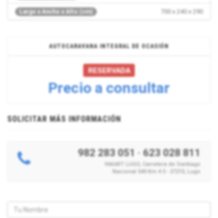
700 x 240 x 290
Largo x Ancho x Alto (cm)
AUTOCARAVANA INTEGRAL DE OCASIÓN
RESERVADA
Precio a consultar
SOLICITAR MÁS INFORMACIÓN
982 283 051
·
623 028 811
YAKART LUGO, Carretera de Santiago
Nacional 540 Km 4.5 - 27210, Lugo