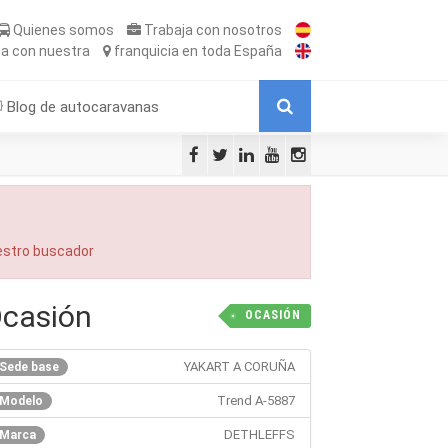
Quienes somos
Trabaja
con nosotros
ta
con nuestra
franquicia
en toda España
Blog de autocaravanas
uestro buscador
Ocasión
OCASIÓN
YAKART A CORUÑA
Sede base
Trend A-5887
Modelo
DETHLEFFS
Marca