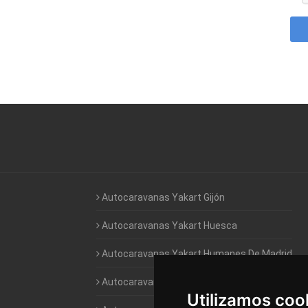
Autocaravanas Yakart Gijón
Autocaravanas Yakart Huesca
Autocaravanas Yakart Humanes De Madrid
Autocaravanas Yakart Jaén
Utilizamos coo