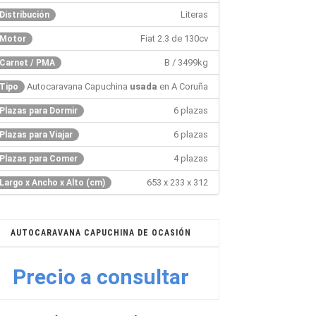
Literas
Distribución
Fiat 2.3 de 130cv
Motor
B / 3499kg
Carnet / PMA
Autocaravana Capuchina
usada
en A Coruña
Tipo
6 plazas
Plazas para Dormir
6 plazas
Plazas para Viajar
4 plazas
Plazas para Comer
653 x 233 x 312
Largo x Ancho x Alto (cm)
AUTOCARAVANA CAPUCHINA DE OCASIÓN
Precio a consultar