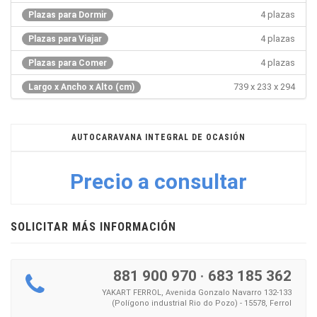
4 plazas
Plazas para Dormir
4 plazas
Plazas para Viajar
4 plazas
Plazas para Comer
739 x 233 x 294
Largo x Ancho x Alto (cm)
AUTOCARAVANA INTEGRAL DE OCASIÓN
Precio a consultar
SOLICITAR MÁS INFORMACIÓN
881 900 970
·
683 185 362
YAKART FERROL, Avenida Gonzalo Navarro 132-133
(Polígono industrial Rio do Pozo) - 15578, Ferrol