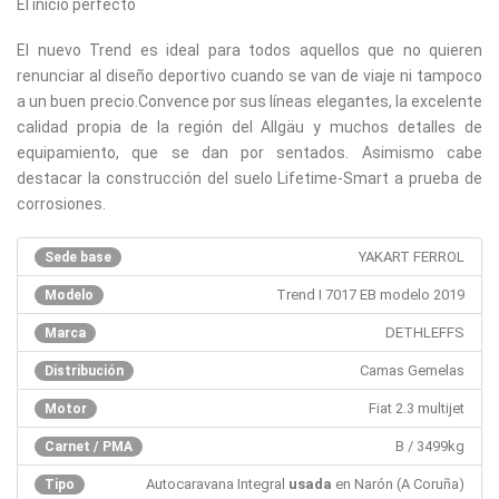
El inicio perfecto
El nuevo Trend es ideal para todos aquellos que no quieren
renunciar al diseño deportivo cuando se van de viaje ni tampoco
a un buen precio.Convence por sus líneas elegantes, la excelente
calidad propia de la región del Allgäu y muchos detalles de
equipamiento, que se dan por sentados. Asimismo cabe
destacar la construcción del suelo Lifetime-Smart a prueba de
corrosiones.
YAKART FERROL
Sede base
Trend I 7017 EB modelo 2019
Modelo
DETHLEFFS
Marca
Camas Gemelas
Distribución
Fiat 2.3 multijet
Motor
B / 3499kg
Carnet / PMA
Autocaravana Integral
usada
en Narón (A Coruña)
Tipo