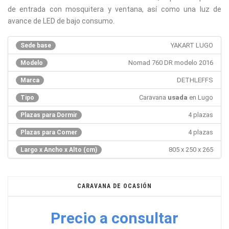
de entrada con mosquitera y ventana, así como una luz de
avance de LED de bajo consumo.
YAKART LUGO
Sede base
Nomad 760 DR modelo 2016
Modelo
DETHLEFFS
Marca
Caravana
usada
en Lugo
Tipo
4 plazas
Plazas para Dormir
4 plazas
Plazas para Comer
805 x 250 x 265
Largo x Ancho x Alto (cm)
CARAVANA DE OCASIÓN
Precio a consultar