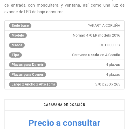
de entrada con mosquitera y ventana, así como una luz de
avance de LED de bajo consumo.
YAKART A CORUÑA
Sede base
Nomad 470 ER modelo 2016
Modelo
DETHLEFFS
Marca
Caravana
usada
en A Coruña
Tipo
4 plazas
Plazas para Dormir
4 plazas
Plazas para Comer
570 x 230 x 265
Largo x Ancho x Alto (cm)
CARAVANA DE OCASIÓN
Precio a consultar