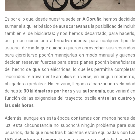
Es por ello que, desde nuestra sede en
A Coruña
, hemos decidido
sumar al alquiler básico de
autocaravanas
la posibilidad de incluir
también el de bicicletas; y nos hemos decantado, para hacerlo,
por proporcionar una alternativa idónea para cualquier tipo de
usuario, de modo que quienes quieran aprovechar sus recorridos
para ejercitarse podrán manejarlas en modo manual y quienes
decidan
reservar fuerzas para otros planes podrán
beneficiarse
del hecho de que son eléctricas, lo que les permitirá completar
recorridos relativamente amplios sin verse, en ningún momento,
obligados a pedalear. No en vano, llegan a alcanzar una velocidad
de hasta
30 kilómetros por hora
y su
autonomía
, que variará en
función de las exigencias del trayecto, oscila
entre las cuatro y
las seis horas
.
Además, aunque en esta época contamos con menos horas de
luz, esta circunstancia no supondrá ningún problema para sus
usuarios, dado que nuestras bicicletas están equipadas con
luz
LED delantera y trasera
, lo que propicia su visibilidad, y están