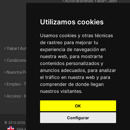
Autocaravanas Yakart Jaén
Autocaravanas Yakart Lugo
Utilizamos cookies
Autocaravanas Yakart Valencia
Usamos cookies y otras técnicas
Autocaravanas Yakart Vitoria
de rastreo para mejorar tu
Yakart Autocaravanas · La empresa
experiencia de navegación en
nuestra web, para mostrarte
Condiciones de Alquiler de Yakart
contenidos personalizados y
anuncios adecuados, para analizar
Nuestra Política de Privacidad
el tráfico en nuestra web y para
comprender de donde llegan
Empleo - Trabaja con nosotros
nuestros visitantes.
Acceso - Intranet de Franquiciados
OK
Configurar
©
2010-2026
Yakart Autocaravanas · Todos los derechos reservados
Sale and rentals of motorhomes
Alquiler y Venta de