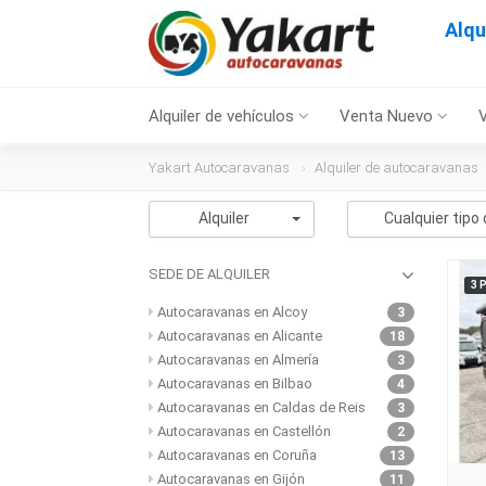
Alqu
Alquiler de vehículos
Venta Nuevo
Yakart Autocaravanas
Alquiler de autocaravanas
Alquiler
Cualquier tipo 
SEDE DE ALQUILER
3 
Autocaravanas en Alcoy
3
Autocaravanas en Alicante
18
Autocaravanas en Almería
3
Autocaravanas en Bilbao
4
Autocaravanas en Caldas de Reis
3
Autocaravanas en Castellón
2
Autocaravanas en Coruña
13
Autocaravanas en Gijón
11