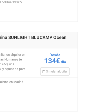
i EcoBlue 130 CV
china SUNLIGHT BLUCAMP Ocean
iar en alquiler en
Desde
134€
nas Humanes te
dia
n 650, una
l y equipada para
Simular alquiler
uchina en Madrid