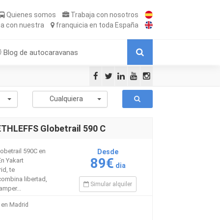
Quienes somos
Trabaja
con nosotros
ta
con nuestra
franquicia
en toda España
Blog de autocaravanas
-
Cualquiera
THLEFFS Globetrail 590 C
obetrail 590C en
Desde
89€
En Yakart
dia
d, te
ombina libertad,
Simular alquiler
amper...
 en Madrid