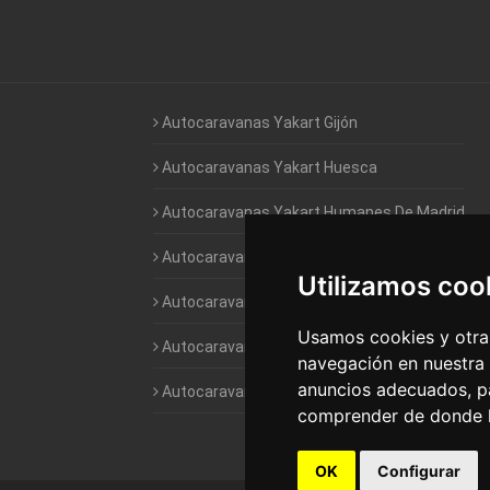
Autocaravanas Yakart Gijón
Autocaravanas Yakart Huesca
Autocaravanas Yakart Humanes De Madrid
Autocaravanas Yakart Jaén
Utilizamos coo
Autocaravanas Yakart Lugo
Usamos cookies y otras
Autocaravanas Yakart Valencia
navegación en nuestra
anuncios adecuados, pa
Autocaravanas Yakart Vitoria
comprender de donde ll
OK
Configurar