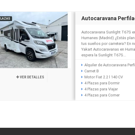
Autocaravana Perfil
PLAZAS
Autocaravana Sunlight T67S en
Humanes (Madrid) ¿Estás plane
tus sueños por carretera? En 
Yakart Autocaravanas en Huma
espera la Sunlight T67S...
Alquiler de Autocaravana Perf
Carnet B
Motor Fiat 2.2 l 140 CV
VER DETALLES
4 Plazas para Dormir
4 Plazas para Viajar
4 Plazas para Comer