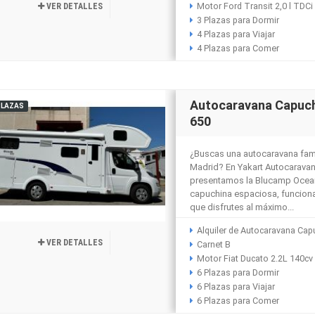
Motor Ford Transit 2,0 l TDC
VER DETALLES
3 Plazas para Dormir
4 Plazas para Viajar
4 Plazas para Comer
Autocaravana Capu
PLAZAS
650
¿Buscas una autocaravana famil
Madrid? En Yakart Autocarava
presentamos la Blucamp Ocea
capuchina espaciosa, funciona
que disfrutes al máximo...
Alquiler de Autocaravana Cap
VER DETALLES
Carnet B
Motor Fiat Ducato 2.2L 140cv
6 Plazas para Dormir
6 Plazas para Viajar
6 Plazas para Comer