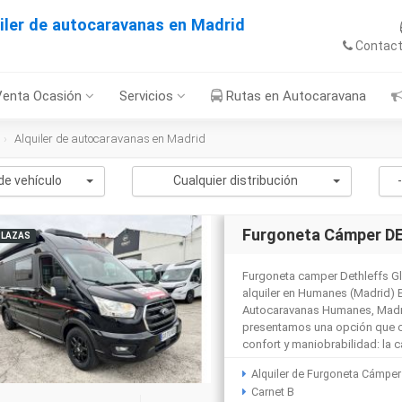
iler de autocaravanas en Madrid
Contac
Venta Ocasión
Servicios
Rutas en Autocaravana
Alquiler de autocaravanas en Madrid
de vehículo
Cualquier distribución
Furgoneta Cámper DE
PLAZAS
Furgoneta camper Dethleffs Gl
alquiler en Humanes (Madrid) 
Autocaravanas Humanes, Madri
presentamos una opción que c
confort y maniobrabilidad: la c
Alquiler de Furgoneta Cámper
Carnet B