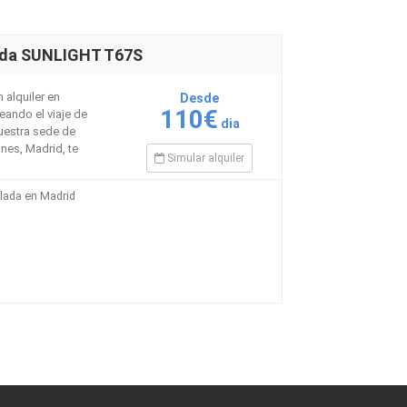
ada SUNLIGHT T67S
 alquiler en
Desde
110€
ando el viaje de
dia
nuestra sede de
nes, Madrid, te
Simular alquiler
ilada en Madrid