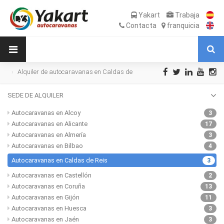
Yakart
Trabaja
Contacta
franquicia
Alquiler de autocaravanas en Caldas de
Reis
SEDE DE ALQUILER
Autocaravanas en Alcoy
3
Autocaravanas en Alicante
17
Autocaravanas en Almería
3
Autocaravanas en Bilbao
4
Autocaravanas en Caldas de Reis
3
Autocaravanas en Castellón
2
Autocaravanas en Coruña
13
Autocaravanas en Gijón
11
Autocaravanas en Huesca
3
Autocaravanas en Jaén
3