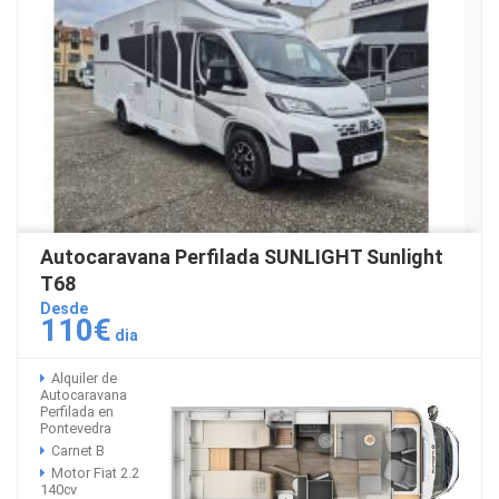
Autocaravana Perfilada SUNLIGHT Sunlight
T68
Desde
110€
dia
Alquiler de
Autocaravana
Perfilada en
Pontevedra
Carnet B
Motor Fiat 2.2
140cv