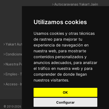
Autocaravanas Yakart Jaén
Autocaravanas Yakart Lugo
Utilizamos cookies
Autocaravanas Yakart Valencia
Usamos cookies y otras técnicas
Autocaravanas Yakart Vitoria
de rastreo para mejorar tu
Yakart Autocaravanas · La empresa
experiencia de navegación en
nuestra web, para mostrarte
Condiciones de Alquiler de Yakart
contenidos personalizados y
anuncios adecuados, para analizar
Nuestra Política de Privacidad
el tráfico en nuestra web y para
comprender de donde llegan
Empleo - Trabaja con nosotros
nuestros visitantes.
Acceso - Intranet de Franquiciados
OK
Configurar
©
2010-2026
Yakart Autocaravanas · Todos los derechos reservados