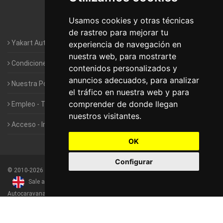
Autocaravanas Yakart Valencia
Usamos cookies y otras técnicas
Autocaravanas Yakart Vitoria
de rastreo para mejorar tu
Yakart Autocaravanas · La empresa
experiencia de navegación en
nuestra web, para mostrarte
Condiciones de Alquiler de Yakart
contenidos personalizados y
anuncios adecuados, para analizar
Nuestra Política de Privacidad
el tráfico en nuestra web y para
comprender de donde llegan
Empleo - Trabaja con nosotros
nuestros visitantes.
Acceso - Intranet de Franquiciados
OK
Configurar
©
2010-2026
Yakart Autocaravanas · Todos los derechos reservados
Sale and rentals of motorhomes
Alquiler y Venta de
Autocaravanas