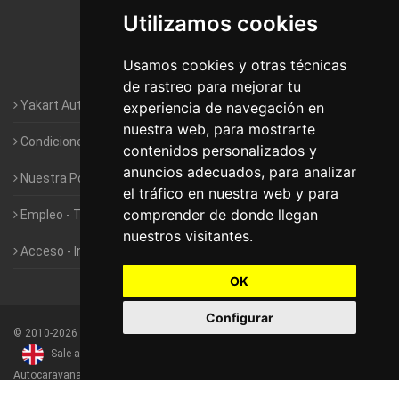
Utilizamos cookies
Autocaravanas Yakart Valencia
Usamos cookies y otras técnicas
Autocaravanas Yakart Vitoria
de rastreo para mejorar tu
Yakart Autocaravanas · La empresa
experiencia de navegación en
nuestra web, para mostrarte
Condiciones de Alquiler de Yakart
contenidos personalizados y
anuncios adecuados, para analizar
Nuestra Política de Privacidad
el tráfico en nuestra web y para
comprender de donde llegan
Empleo - Trabaja con nosotros
nuestros visitantes.
Acceso - Intranet de Franquiciados
OK
Configurar
©
2010-2026
Yakart Autocaravanas · Todos los derechos reservados
Sale and rentals of motorhomes
Alquiler y Venta de
Autocaravanas