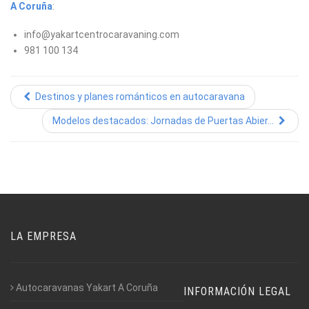
A Coruña
:
info@yakartcentrocaravaning.com
981 100 134
Destinos y planes románticos en autocaravana
Modelos destacados: Jornadas de Puertas Abier...
LA EMPRESA
Autocaravanas Yakart A Coruña
INFORMACIÓN LEGAL