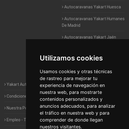
Autocaravanas Yakart Huesca
Autocaravanas Yakart Humanes
De Madrid
Autocaravanas Yakart Jaén
Autocaravanas Yakart Lugo
Utilizamos cookies
Autocaravanas Yakart Valencia
Usamos cookies y otras técnicas
Autocaravanas Yakart Vitoria
de rastreo para mejorar tu
Yakart Autocaravanas · La empresa
experiencia de navegación en
nuestra web, para mostrarte
Condiciones de Alquiler de Yakart
contenidos personalizados y
anuncios adecuados, para analizar
Nuestra Política de Privacidad
el tráfico en nuestra web y para
comprender de donde llegan
Empleo - Trabaja con nosotros
nuestros visitantes.