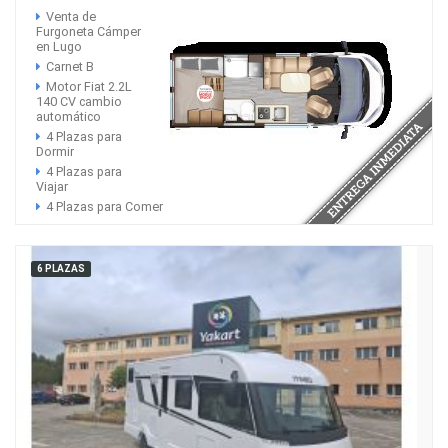
Venta de
Furgoneta Cámper
en Lugo
Carnet B
Motor Fiat 2.2L
140 CV cambio
automático
4 Plazas para
Dormir
4 Plazas para
Viajar
4 Plazas para Comer
6 PLAZAS