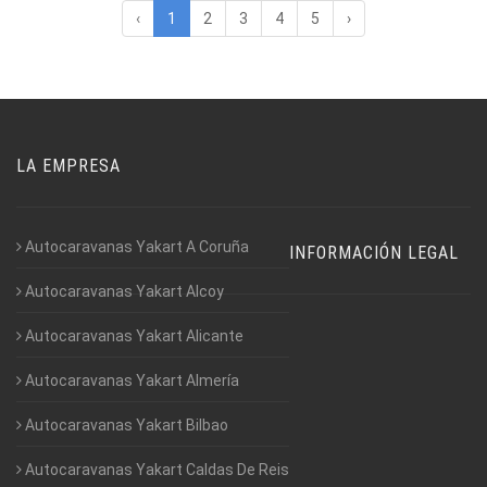
‹
1
2
3
4
5
›
LA EMPRESA
Autocaravanas Yakart A Coruña
INFORMACIÓN LEGAL
Autocaravanas Yakart Alcoy
Autocaravanas Yakart Alicante
Autocaravanas Yakart Almería
Autocaravanas Yakart Bilbao
Autocaravanas Yakart Caldas De Reis