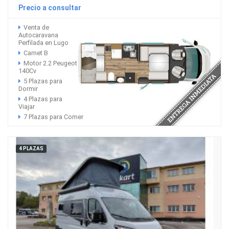
Precio a consultar
Venta de
Autocaravana
Perfilada en Lugo
Carnet B
Motor 2.2 Peugeot
140Cv
5 Plazas para
Dormir
4 Plazas para
Viajar
7 Plazas para Comer
4 PLAZAS