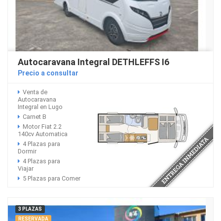
Autocaravana Integral DETHLEFFS I6
Precio a consultar
Venta de
Autocaravana
Integral en Lugo
Carnet B
Motor Fiat 2.2
140cv Automatica
4 Plazas para
Dormir
4 Plazas para
Viajar
5 Plazas para Comer
3 PLAZAS
RESERVADA