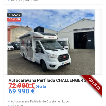
4 Plazas para Comer
4 PLAZAS
OCASIÓN
Autocaravana Perfilada CHALLENGER 328
72.900 €
Oferta
69.990 €
Autocaravana Perfilada de Ocasión en Lugo