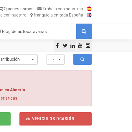
Quienes somos
Trabaja
con nosotros
ta
con nuestra
franquicia
en toda España
Blog de autocaravanas
istribución
-
n en Almería
erísticas.
VEHÍCULOS OCASIÓN