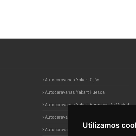
Autocaravanas Yakart Gijón
Autocaravanas Yakart Huesca
Autocaravanas Yakart Humanes De Madrid
Autocaravanas Yakart Jaén
Utilizamos coo
Autocaravanas Yakart Lugo